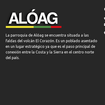
GAD Parroquial Aloag
La parroquia de Alóag se encuentra situada a las faldas del volcán El Corazón. Es un poblado asentado en un lugar estratégico ya que es el paso principal de conexión entre la Costa y la Sierra en el centro norte del país.
La parroquia de Alóag se encuentra situada a las
faldas del volcán El Corazón. Es un poblado asentado
en un lugar estratégico ya que es el paso principal de
conexión entre la Costa y la Sierra en el centro norte
del país.