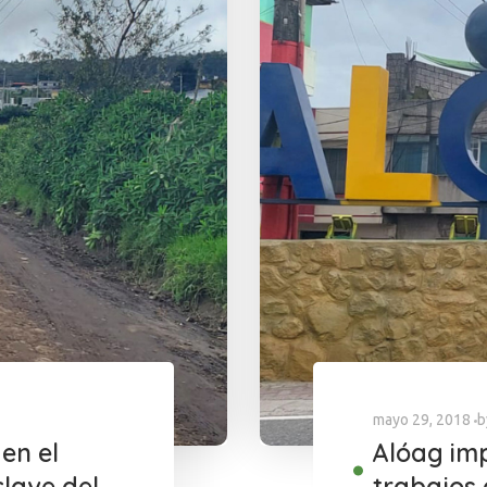
mayo 29, 2018
b
 en el
Alóag imp
clave del
trabajos 