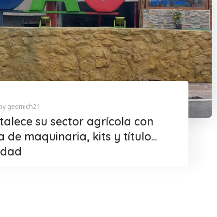
by
geomich21
talece su sector agrícola con
a de maquinaria, kits y títulos
edad