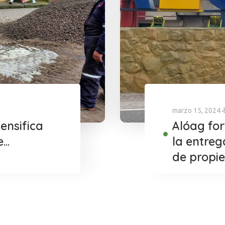
marzo 15, 2024
ensifica
Alóag for
e
la entreg
de propi