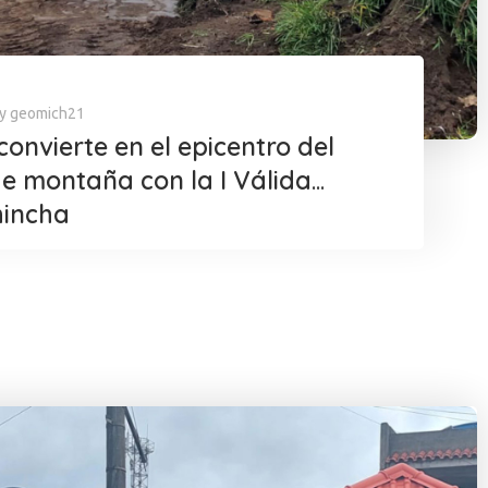
y
geomich21
convierte en el epicentro del
de montaña con la I Válida
hincha