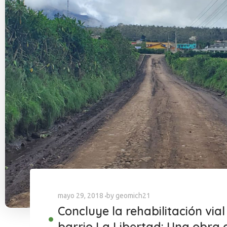
mayo 29, 2018
by
geomich21
Concluye la rehabilitación vial
barrio La Libertad: Una obra 