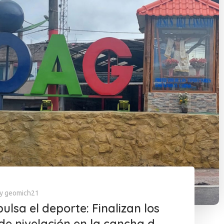
y
geomich21
ulsa el deporte: Finalizan los
de nivelación en la cancha de